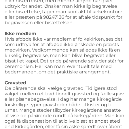
eller bisættelsen, med mindre afdøde har givet
udtryk for andet. Ønsker man kirkelig begravelse
eller bisættelse, tager man kontakt til kirkekontoret
eller præsten på 98247136 for at aftale tidspunkt for
begravelsen eller bisættelsen.
Ikke medlem
Hvis afdøde ikke var medlem af folkekirken, ses det
som udtryk for, at afdøde ikke ønskede en præsts
medvirken. Vedkommende kan således ikke få en
kirkelig begravelse, men kan blive begravet eller
bisat i et kapel. Det er de pårørende selv, der står for
ceremonien. Her kan man eventuelt tale med
bedemanden, om det praktiske arrangement.
Gravsted
De pårørende skal vælge gravsted. Tidligere stod
valget mellem et traditionelt gravsted og fællesgrav
eller plænebegravelse. I dag har mange kirkegårde
forskellige typer gravsteder både til kister og til
urner. Mange steder tilbyder kirkegårdens ansatte
at vise de pårørende rundt på kirkegården. Man kan
også få dispensation til at blive bisat et andet sted
end kirkegården, eller få sin aske spredt over åbent