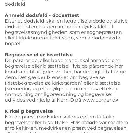
dødsfald.
Anmeld dødsfald - dødsattest
Efter et dødsfald, skal en læge tilse afdøde og skrive
dødsattesten. Lægen anmelder dødsfaldet til
begravelsesmyndigheden, som er sognepræsten
eller kirkekontoret i det sogn, som afdøde havde
bopæl i.
Begravelse eller bisættelse
De pårørende, eller bedemand, skal anmode om
begravelse eller bisættelse. Hvis de pårørende har
kendskab til afdødes ønsker, har de pligt til at følge
dem. Det gælder fx ønsket om begravelse
(kistebegravelse på kirkegården) eller bisættelse
(kremering og efterfølgende urnenedsættelse).
Anmodning om ligbrændning og begravelse
udfyldes ved hjælp af NemID på www.borger.dk
Kirkelig begravelse
Når en præst medvirker, kaldes det en kirkelig
begravelse eller bisættelse. Hvis afdøde var medlem
af folkekirken, medvirker en præst ved begravelsen